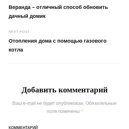
Навигация
Веранда – отличный способ обновить
по
дачный домик
записям
Previous
NEXT POST
Post
Отопления дома с помощью газового
котла
Next
Post
Добавить комментарий
Ваш e-mail не будет опубликован.
Обязательные
поля помечены
*
КОММЕНТАРИЙ