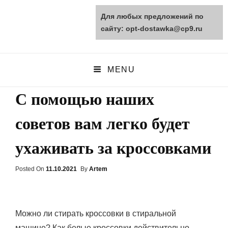
Для любых предложений по
opt-dostawka.ru
сайту: opt-dostawka@cp9.ru
ПРИРОДНЫЕ СТРОЙМАТЕРИАЛЫ
MENU
С помощью наших
советов вам легко будет
ухаживать за кроссовками
Posted On
Posted
11.10.2021
By
Artem
On
Можно ли стирать кроссовки в стиральной
машине? Как белые кроссовки действительно