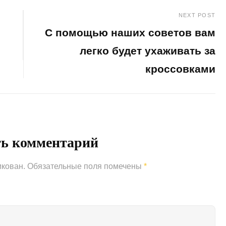
NEXT POST
С помощью наших советов вам
легко будет ухаживать за
кроссовками
Next
Post
ть комментарий
икован.
Обязательные поля помечены
*