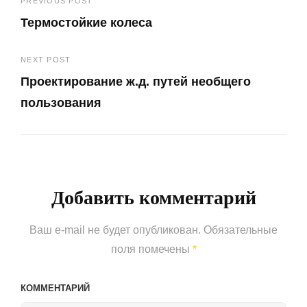
Навигация
PREVIOUS POST
Термостойкие колеса
по
Previous
записям
NEXT POST
Post
Проектирование ж.д. путей необщего
пользования
Next
Post
Добавить комментарий
Ваш e-mail не будет опубликован.
Обязательные
поля помечены
*
КОММЕНТАРИЙ