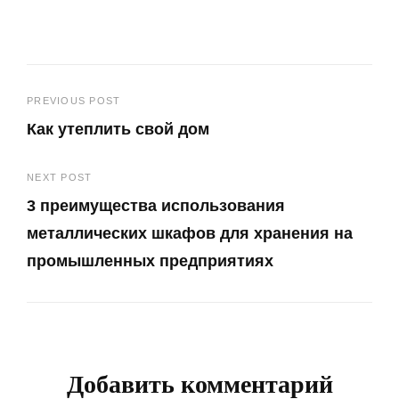
Навигация
PREVIOUS POST
Как утеплить свой дом
по
Previous
записям
NEXT POST
Post
3 преимущества использования
металлических шкафов для хранения на
промышленных предприятиях
Next
Post
Добавить комментарий