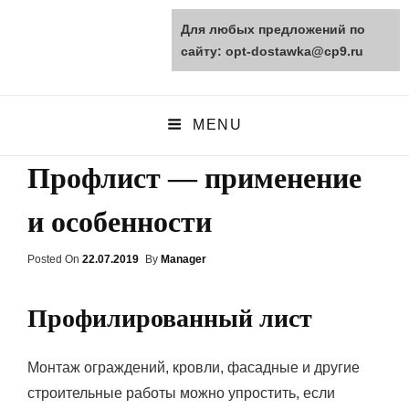
Для любых предложений по
opt-dostawka.ru
сайту: opt-dostawka@cp9.ru
ПРИРОДНЫЕ СТРОЙМАТЕРИАЛЫ
MENU
Профлист — применение
и особенности
Posted On
Posted
22.07.2019
By
Manager
On
Профилированный лист
Монтаж ограждений, кровли, фасадные и другие
строительные работы можно упростить, если