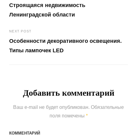
Строящаяся недвижимость
по
Ленинградской области
записям
Previous
NEXT POST
Post
Особенности декоративного освещения.
Типы лампочек LED
Next
Post
Добавить комментарий
Ваш e-mail не будет опубликован.
Обязательные
поля помечены
*
КОММЕНТАРИЙ