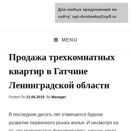
Для любых предложений по
opt-dostawka.ru
сайту: opt-dostawka@cp9.ru
ПРИРОДНЫЕ СТРОЙМАТЕРИАЛЫ
MENU
Продажа трехкомнатных
квартир в Гатчине
Ленинградской области
Posted On
Posted
21.06.2019
By
Manager
On
В последние десять лет отмечается бурное
развитие первичного рынка жилья. И несмотря на
то, что многократно фиксировались случаи, когда