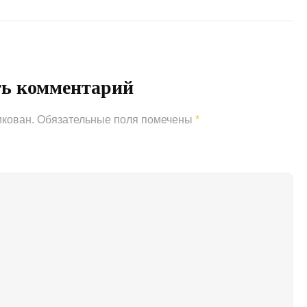
Next
Post
ть комментарий
икован.
Обязательные поля помечены
*