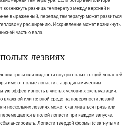
авномерная температура. Если ротор вентилятора
ет возникнуть разница температур между верхней и
менее выраженный, перепад температур может развиться
 тепловому расширению. Искривление может возникнуть
ду верхней и нижней частью вала.
 полых лезвиях
пления грязи или жидкости внутри полых секций лопастей
оры имеют полые лопасти с аэродинамическим
ную эффективность в чистых условиях эксплуатации.
о влажной или грязной среде на поверхности лезвий
или нескольких лезвиях может скапливаться грязь или
перемещается в полой лопасти при каждом запуске,
 сбалансировать. Лопасти твердой формы (с загнутыми