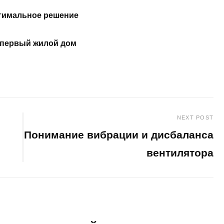
птимальное решение
 первый жилой дом
NEXT POST
Понимание вибрации и дисбаланса
вентилятора
Next
Post