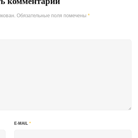
ть комментарий
икован.
Обязательные поля помечены
*
E-MAIL
*