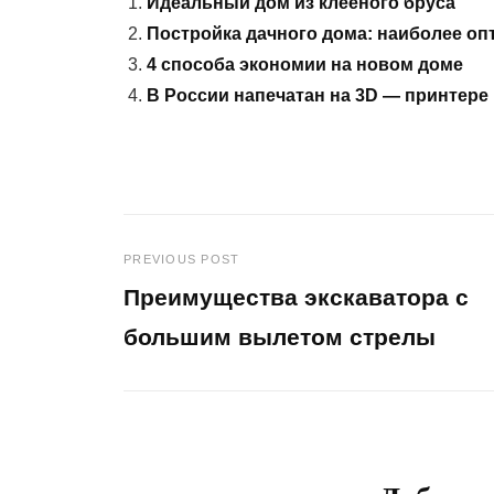
Идеальный дом из клееного бруса
Постройка дачного дома: наиболее о
4 способа экономии на новом доме
В России напечатан на 3D — принтере
PREVIOUS POST
Навигация
Преимущества экскаватора с
по
большим вылетом стрелы
Previous
записям
Post