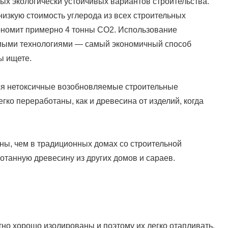
ых экологически устойчивых вариантов строительства.
изкую стоимость углерода из всех строительных
ономит примерно 4 тонны CO2. Использование
емыми технологиями — самый экономичный способ
ы ищете.
ся нетоксичные возобновляемые строительные
ко переработаны, как и древесина от изделий, когда
ны, чем в традиционных домах со строительной
танную древесину из других домов и сараев.
тно хорошо изолированы и поэтому их легко отапливать.