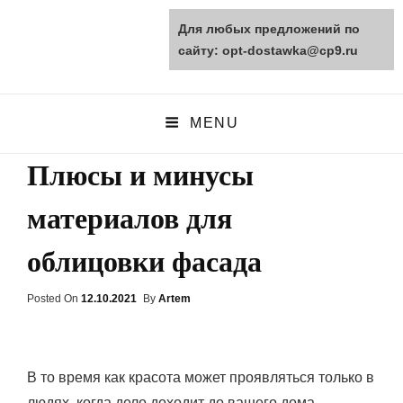
Для любых предложений по
opt-dostawka.ru
сайту: opt-dostawka@cp9.ru
ПРИРОДНЫЕ СТРОЙМАТЕРИАЛЫ
MENU
Плюсы и минусы
материалов для
облицовки фасада
Posted On
Posted
12.10.2021
By
Artem
On
В то время как красота может проявляться только в
людях, когда дело доходит до вашего дома,