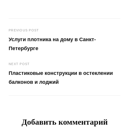
Навигация
PREVIOUS POST
Услуги плотника на дому в Санкт-
по
Петербурге
записям
Previous
NEXT POST
Post
Пластиковые конструкции в остеклении
балконов и лоджий
Next
Post
Добавить комментарий