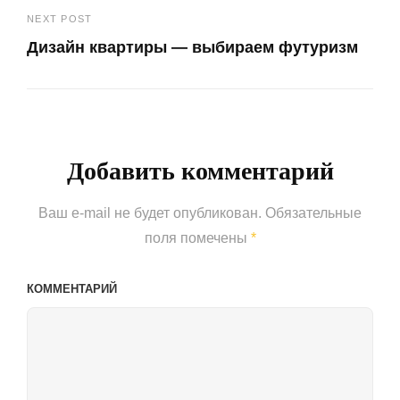
записям
NEXT POST
Post
Дизайн квартиры — выбираем футуризм
Next
Post
Добавить комментарий
Ваш e-mail не будет опубликован.
Обязательные
поля помечены
*
КОММЕНТАРИЙ