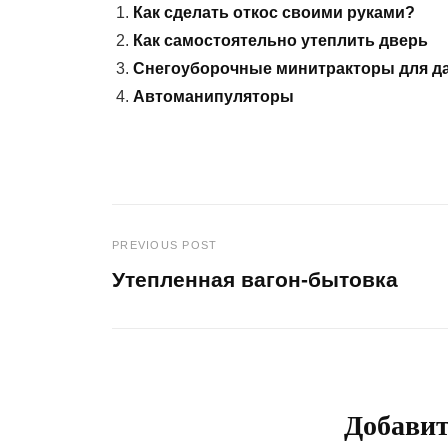
Как сделать откос своими руками?
Как самостоятельно утеплить дверь
Снегоуборочные минитракторы для д
Автоманипуляторы
PREVIOUS POST
Навигация
Утепленная вагон-бытовка
по
Previous
Post
записям
Добави