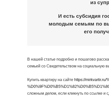
из супр
И есть субсидия го
молодым семьям по вы
его получ
В нашей статье подробно и пошагово расс
семьей со Свидетельством на социальную вы
Купить квартиру на сайте
https://mirkvar
%D0%9F%D0%B5%D1%82%D0%B5%D1%8
сложным делом, если кликнуть по ссылке и 