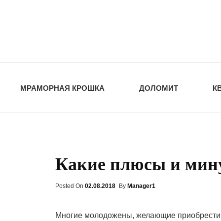
opt-dos
ПРИРОДНЫЕ СТ
МРАМОРНАЯ КРОШКА
ДОЛОМИТ
К
Какие плюсы и мин
Posted On
Posted
02.08.2018
By
Manager1
On
Многие молодожены, желающие приобрести с