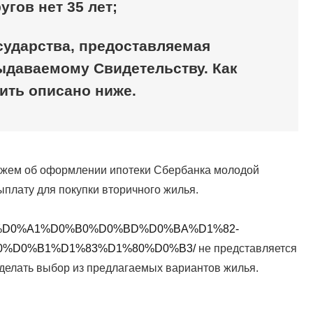
угов нет 35 лет;
сударства, предоставляемая
даваемому Свидетельству. Как
ить описано ниже.
кажем об оформлении ипотеки Сбербанка молодой
плату для покупки вторичного жилья.
tir.ru/%D0%A1%D0%B0%D0%BD%D0%BA%D1%82-
0%D0%B1%D1%83%D1%80%D0%B3/
не представляется
сделать выбор из предлагаемых вариантов жилья.