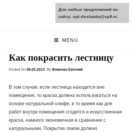
Для любых предложений по
opt-dostawka.ru
сайту: opt-dostawka@cp9.ru
ПРИРОДНЫЕ СТРОЙМАТЕРИАЛЫ
MENU
Как покрасить лестницу
Posted On
Posted
08.05.2015
By
Фоменко Евгений
On
В том случае, если лестница находится вне
помещения, то краска должна использоваться на
основе натуральной олифе, в то время как для
работ внутри помещения сгодится и искусственная
краска, намного экономичная в сравнении с
натуральными. Покрытие лаком должно