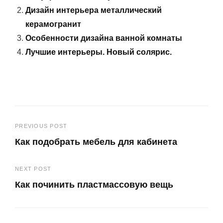
Дизайн интерьера металлический
керамогранит
Особенности дизайна ванной комнаты
Лучшие интерьеры. Новый солярис.
Навигация
PREVIOUS POST
Как подобрать мебель для кабинета
по
Previous
записям
NEXT POST
Post
Как починить пластмассовую вещь
Next
Post