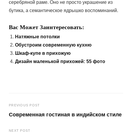
серебряной раме. Оно не просто украшение из
бутика, а семантическое ядрышко воспоминаний.
Вас Может Заинтересовать:
Натяжные потолки
Обустроим современную кухню
Шкаф-купе в прихожую
Дизайн маленькой прихожей: 55 фото
Навигация
PREVIOUS POST
Современная гостиная в индийском стиле
по
Previous
записям
NEXT POST
Post