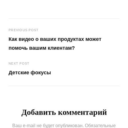
Навигация
PREVIOUS POST
Как видео о ваших продуктах может
по
помочь вашим клиентам?
записям
Previous
NEXT POST
Post
Детские фокусы
Next
Post
Добавить комментарий
Ваш e-mail не будет опубликован.
Обязательные