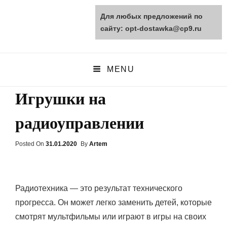
Для любых предложений по
opt-dostawka.ru
сайту: opt-dostawka@cp9.ru
ПРИРОДНЫЕ СТРОЙМАТЕРИАЛЫ
MENU
Игрушки на
радиоуправлении
Posted On
Posted
31.01.2020
By
Artem
On
Радиотехника — это результат технического
прогресса. Он может легко заменить детей, которые
смотрят мультфильмы или играют в игры на своих