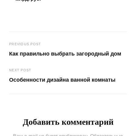
Навигация
PREVIOUS POST
Как правильно выбрать загородный дом
по
Previous
записям
NEXT POST
Post
Особенности дизайна ванной комнаты
Next
Post
Добавить комментарий