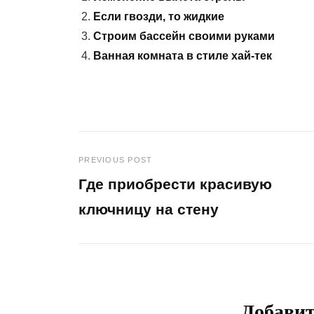
Если гвозди, то жидкие
Строим бассейн своими руками
Ванная комната в стиле хай-тек
PREVIOUS POST
Навигация
Где приобрести красивую
по
ключницу на стену
Previous
записям
Post
Добави