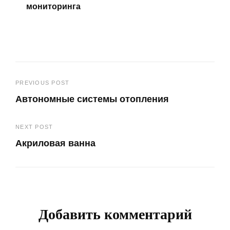
мониторинга
Навигация
PREVIOUS POST
Автономные системы отопления
по
Previous
записям
NEXT POST
Post
Акриловая ванна
Next
Post
Добавить комментарий