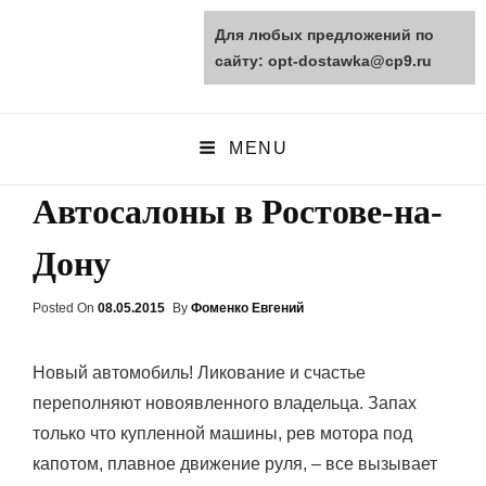
Для любых предложений по
opt-dostawka.ru
сайту: opt-dostawka@cp9.ru
ПРИРОДНЫЕ СТРОЙМАТЕРИАЛЫ
MENU
Автосалоны в Ростове-на-
Дону
Posted On
Posted
08.05.2015
By
Фоменко Евгений
On
Новый автомобиль! Ликование и счастье
переполняют новоявленного владельца. Запах
только что купленной машины, рев мотора под
капотом, плавное движение руля, – все вызывает