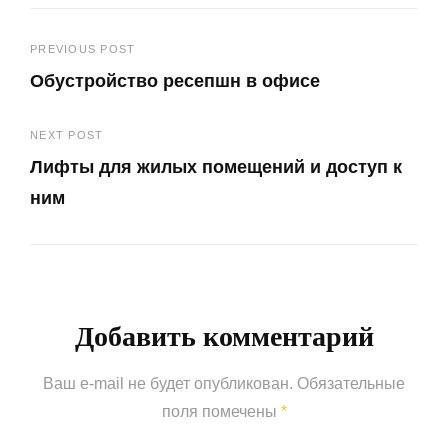
Навигация
PREVIOUS POST
Обустройство ресепшн в офисе
по
Previous
записям
NEXT POST
Post
Лифты для жилых помещений и доступ к
ним
Next
Post
Добавить комментарий
Ваш e-mail не будет опубликован.
Обязательные
поля помечены
*