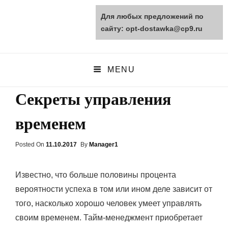
Для любых предложений по
opt-dostawka.ru
сайту: opt-dostawka@cp9.ru
ПРИРОДНЫЕ СТРОЙМАТЕРИАЛЫ
MENU
Секреты управления
временем
Posted On
Posted
11.10.2017
By
Manager1
On
Известно, что больше половины процента
вероятности успеха в том или ином деле зависит от
того, насколько хорошо человек умеет управлять
своим временем. Тайм-менеджмент приобретает