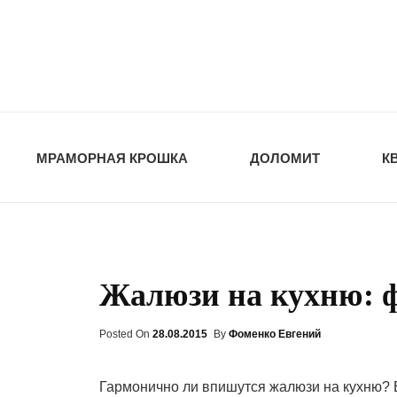
opt-dos
ПРИРОДНЫЕ СТ
МРАМОРНАЯ КРОШКА
ДОЛОМИТ
К
Жалюзи на кухню: ф
Posted On
Posted
28.08.2015
By
Фоменко Евгений
On
Гармонично ли впишутся жалюзи на кухню? Е