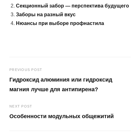
Секционный забор — перспектива будущего
Заборы на разный вкус
Нюансы при выборе профнастила
Навигация
PREVIOUS POST
Гидроксид алюминия или гидроксид
по
магния лучше для антипирена?
записям
Previous
NEXT POST
Post
Особенности модульных общежитий
Next
Post