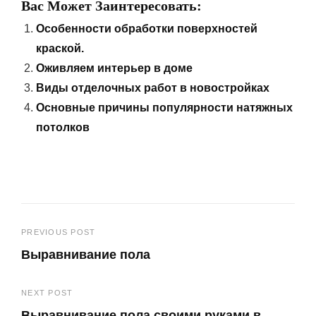
Вас Может Заинтересовать:
Особенности обработки поверхностей
краской.
Оживляем интерьер в доме
Виды отделочных работ в новостройках
Основные причины популярности натяжных
потолков
Навигация
PREVIOUS POST
Выравнивание пола
по
Previous
записям
NEXT POST
Post
Выравнивание пола своими руками в