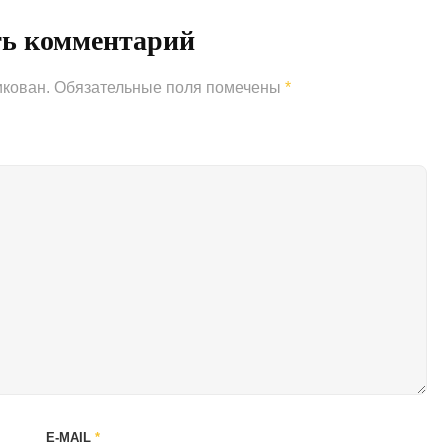
ть комментарий
икован.
Обязательные поля помечены
*
E-MAIL
*