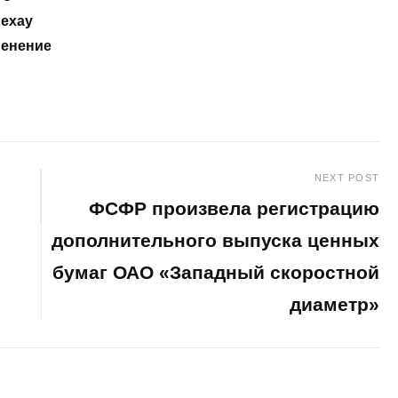
Рехау
менение
NEXT POST
ФСФР произвела регистрацию
дополнительного выпуска ценных
бумаг ОАО «Западный скоростной
диаметр»
Next
Post