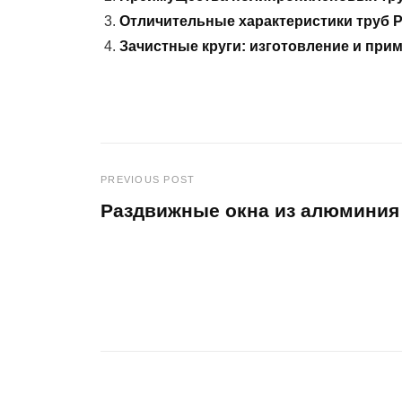
Отличительные характеристики труб 
Зачистные круги: изготовление и при
PREVIOUS POST
Навигация
Раздвижные окна из алюминия
по
Previous
Post
записям