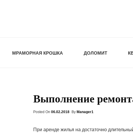
opt-dos
ПРИРОДНЫЕ СТ
МРАМОРНАЯ КРОШКА
ДОЛОМИТ
К
Выполнение ремонта
Posted On
Posted
06.02.2018
By
Manager1
On
При аренде жилья на достаточно длительный