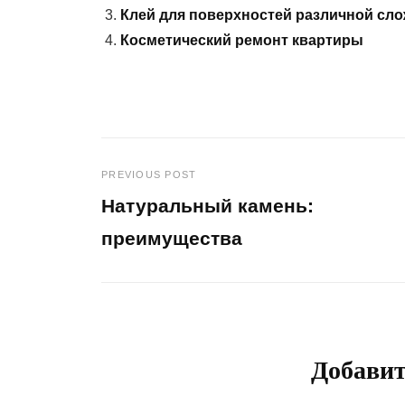
Клей для поверхностей различной сл
Косметический ремонт квартиры
PREVIOUS POST
Навигация
Натуральный камень:
по
преимущества
Previous
записям
Post
Добави