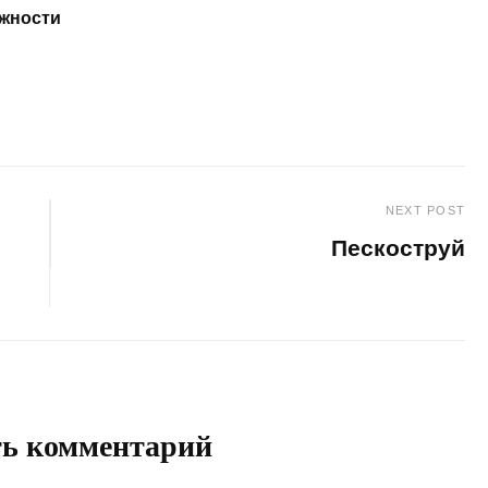
ожности
NEXT POST
Пескоструй
Next
Post
ть комментарий