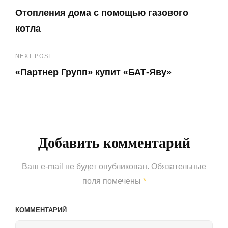
Навигация
Отопления дома с помощью газового
по
котла
записям
Previous
NEXT POST
Post
«Партнер Групп» купит «БАТ-Яву»
Next
Post
Добавить комментарий
Ваш e-mail не будет опубликован.
Обязательные
поля помечены
*
КОММЕНТАРИЙ