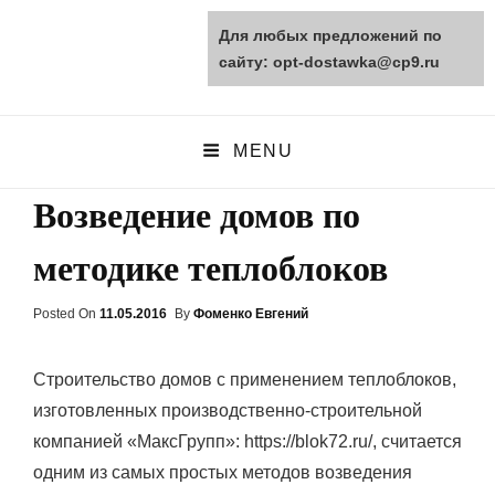
Для любых предложений по
opt-dostawka.ru
сайту: opt-dostawka@cp9.ru
ПРИРОДНЫЕ СТРОЙМАТЕРИАЛЫ
MENU
Возведение домов по
методике теплоблоков
Posted On
Posted
11.05.2016
By
Фоменко Евгений
On
Строительство домов с применением теплоблоков,
изготовленных производственно-строительной
компанией «МаксГрупп»: https://blok72.ru/, считается
одним из самых простых методов возведения