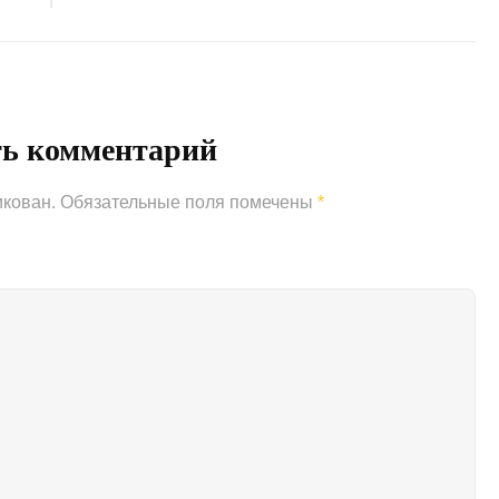
Next
Post
ть комментарий
икован.
Обязательные поля помечены
*