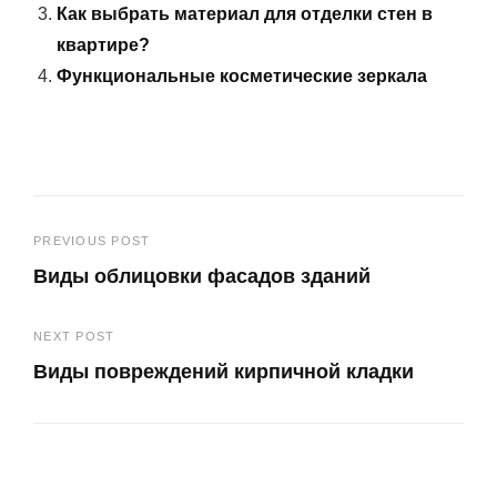
Как выбрать материал для отделки стен в
квартире?
Функциональные косметические зеркала
Навигация
PREVIOUS POST
Виды облицовки фасадов зданий
по
Previous
записям
NEXT POST
Post
Виды повреждений кирпичной кладки
Next
Post