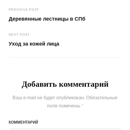
Навигация
PREVIOUS POST
Деревянные лестницы в СПб
по
Previous
записям
NEXT POST
Post
Уход за кожей лица
Next
Post
Добавить комментарий
Ваш e-mail не будет опубликован.
Обязательные
поля помечены
*
КОММЕНТАРИЙ