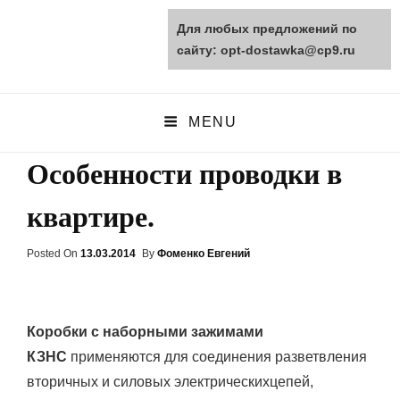
Для любых предложений по
opt-dostawka.ru
сайту: opt-dostawka@cp9.ru
ПРИРОДНЫЕ СТРОЙМАТЕРИАЛЫ
MENU
Особенности проводки в
квартире.
Posted On
Posted
13.03.2014
By
Фоменко Евгений
On
Коробки с наборными зажимами
КЗНС
применяются для соединения разветвления
вторичных и силовых
электрических
цепей,