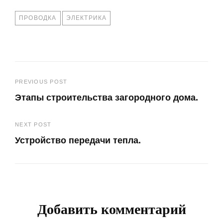
TAGS
ПРОВОДКА
ЭЛЕКТРИКА
Навигация
PREVIOUS POST
Этапы строительства загородного дома.
по
Previous
записям
NEXT POST
Post
Устройство передачи тепла.
Next
Post
Добавить комментарий