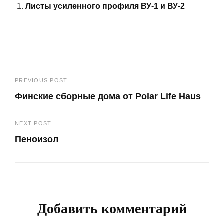
Листы усиленного профиля ВУ-1 и ВУ-2
Навигация
PREVIOUS POST
Финские сборные дома от Polar Life Haus
по
Previous
записям
NEXT POST
Post
Пеноизол
Next
Post
Добавить комментарий