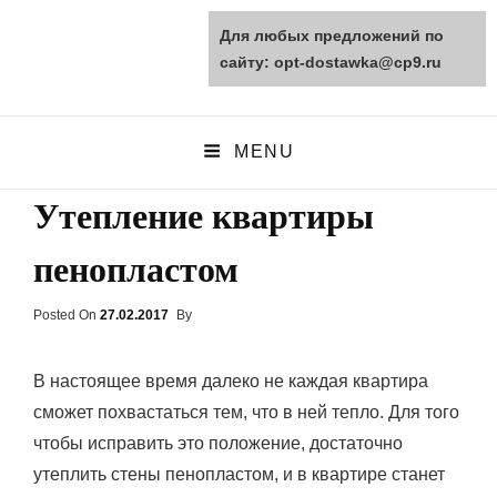
Для любых предложений по
opt-dostawka.ru
сайту: opt-dostawka@cp9.ru
ПРИРОДНЫЕ СТРОЙМАТЕРИАЛЫ
MENU
Утепление квартиры
пенопластом
Posted On
Posted
27.02.2017
By
On
В настоящее время далеко не каждая квартира
сможет похвастаться тем, что в ней тепло. Для того
чтобы исправить это положение, достаточно
утеплить стены пенопластом, и в квартире станет