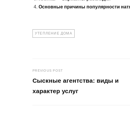
Основные причины популярности нат
TAGS
УТЕПЛЕНИЕ ДОМА
PREVIOUS POST
Навигация
Сыскные агентства: виды и
по
характер услуг
Previous
записям
Post