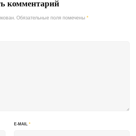
ть комментарий
икован.
Обязательные поля помечены
*
E-MAIL
*