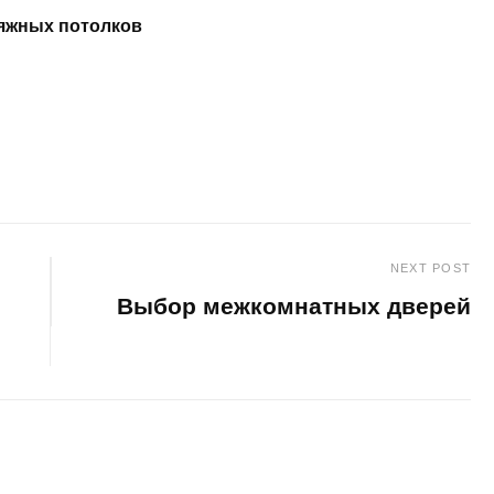
яжных потолков
NEXT POST
Выбор межкомнатных дверей
Next
Post