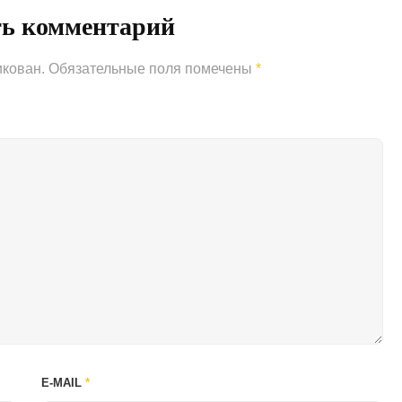
ть комментарий
икован.
Обязательные поля помечены
*
E-MAIL
*