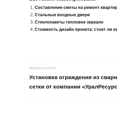
Составление сметы на ремонт кварти
Стальные входные двери
Стеклопакеты тепловое зеркало
Стоимость дизайн проекта: стоит ли 
PREVIOUS POST
Навигация
Установка ограждения из свар
по
сетки от компании «УралРесур
Previous
записям
Post