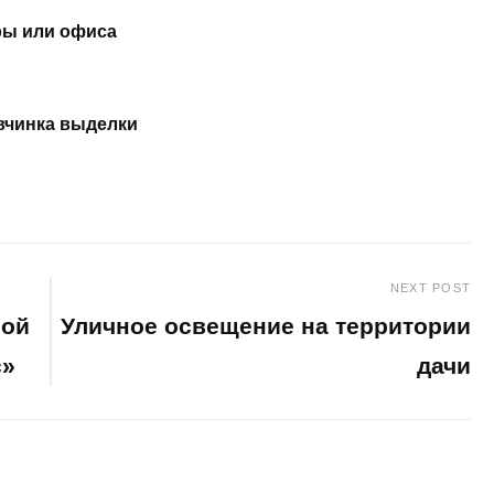
ры или офиса
овчинка выделки
NEXT POST
ной
Уличное освещение на территории
с»
дачи
Next
Post