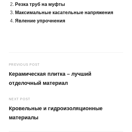
Резка труб на муфты
Максимальные касательные напряжения
Явление упрочнения
Навигация
PREVIOUS POST
Керамическая плитка – лучший
по
отделочный материал
записям
Previous
NEXT POST
Post
Кровельные и гидроизоляционные
материалы
Next