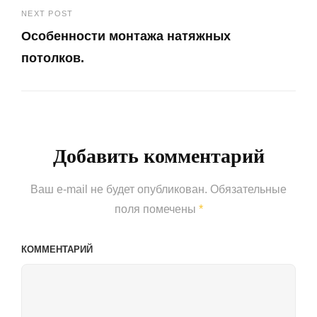
записям
NEXT POST
Post
Особенности монтажа натяжных
потолков.
Next
Post
Добавить комментарий
Ваш e-mail не будет опубликован.
Обязательные
поля помечены
*
КОММЕНТАРИЙ