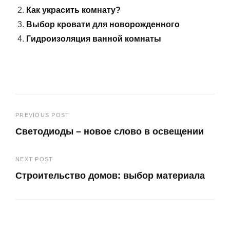
Как украсить комнату?
Выбор кровати для новорожденного
Гидроизоляция ванной комнаты
Навигация
PREVIOUS POST
Светодиоды – новое слово в освещении
по
Previous
записям
NEXT POST
Post
Строительство домов: выбор материала
Next
Post