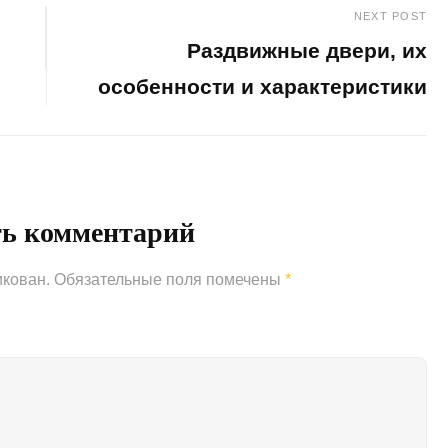
NEXT POST
Раздвижные двери, их
особенности и характеристики
Next
Post
ть комментарий
икован.
Обязательные поля помечены
*