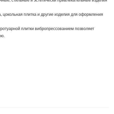
чные, стильные и эстетически привлекательные изделия
 цокольная плитка и другие изделия для оформления
тротуарной плитки вибропрессованием позволяет
ию.