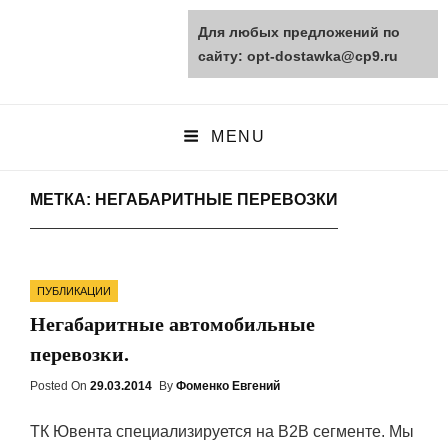
Для любых предложений по
opt-dostawka.ru
сайту: opt-dostawka@cp9.ru
ПРИРОДНЫЕ СТРОЙМАТЕРИАЛЫ
MENU
МЕТКА: НЕГАБАРИТНЫЕ ПЕРЕВОЗКИ
Categories
ПУБЛИКАЦИИ
Негабаритные автомобильные
перевозки.
Posted On
Posted
29.03.2014
By
Фоменко Евгений
On
ТК Ювента специализируется на В2В сегменте. Мы