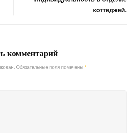
коттеджей.
Next
Post
ть комментарий
икован.
Обязательные поля помечены
*