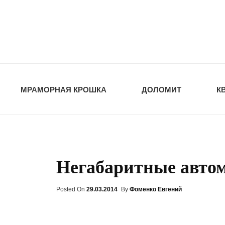
opt-dos
ПРИРОДНЫЕ СТ
МРАМОРНАЯ КРОШКА
ДОЛОМИТ
К
Негабаритные автом
Posted On
Posted
29.03.2014
By
Фоменко Евгений
On