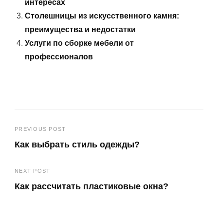
интересах
Столешницы из искусственного камня:
преимущества и недостатки
Услуги по сборке мебели от
профессионалов
Навигация
PREVIOUS POST
Как выбрать стиль одежды?
по
Previous
записям
NEXT POST
Post
Как рассчитать пластиковые окна?
Next
Post