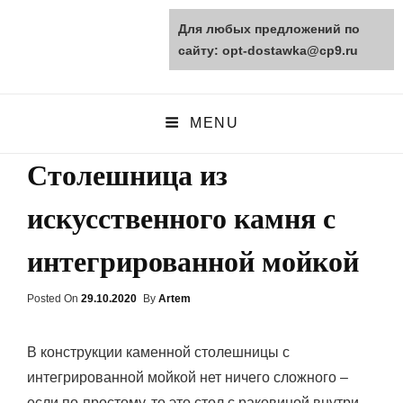
Для любых предложений по
opt-dostawka.ru
сайту: opt-dostawka@cp9.ru
ПРИРОДНЫЕ СТРОЙМАТЕРИАЛЫ
MENU
Столешница из
искусственного камня с
интегрированной мойкой
Posted On
Posted
29.10.2020
By
Artem
On
В конструкции каменной столешницы с
интегрированной мойкой нет ничего сложного –
если по-простому, то это стол с раковиной внутри.