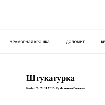
opt-dos
ПРИРОДНЫЕ СТ
МРАМОРНАЯ КРОШКА
ДОЛОМИТ
К
Штукатурка
Posted On
Posted
24.11.2015
By
Фоменко Евгений
On