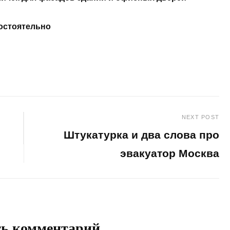
остоятельно
NEXT POST
Штукатурка и два слова про
эвакуатор Москва
Next
Post
ть комментарий