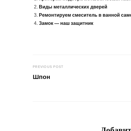
Виды металлических дверей
Ремонтируем смеситель в ванной сам
Замок — наш защитник
PREVIOUS POST
Навигация
Шпон
по
Previous
Post
записям
Добави