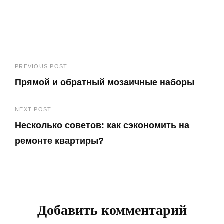
Навигация
PREVIOUS POST
Прямой и обратный мозаичные наборы
по
Previous
записям
NEXT POST
Post
Несколько советов: как сэкономить на
ремонте квартиры?
Next
Post
Добавить комментарий