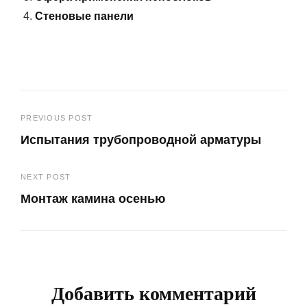
Стеновые панели
Навигация
PREVIOUS POST
Испытания трубопроводной арматуры
по
Previous
записям
NEXT POST
Post
Монтаж камина осенью
Next
Post
Добавить комментарий