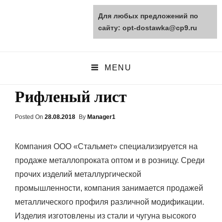
Для любых предложений по
opt-dostawka.ru
сайту: opt-dostawka@cp9.ru
ПРИРОДНЫЕ СТРОЙМАТЕРИАЛЫ
MENU
Рифленый лист
Posted On
Posted
28.08.2018
By
Manager1
On
Компания ООО «Стальмет» специализируется на
продаже металлопроката оптом и в розницу. Среди
прочих изделий металлургической
промышленности, компания занимается продажей
металлического профиля различной модификации.
Изделия изготовлены из стали и чугуна высокого