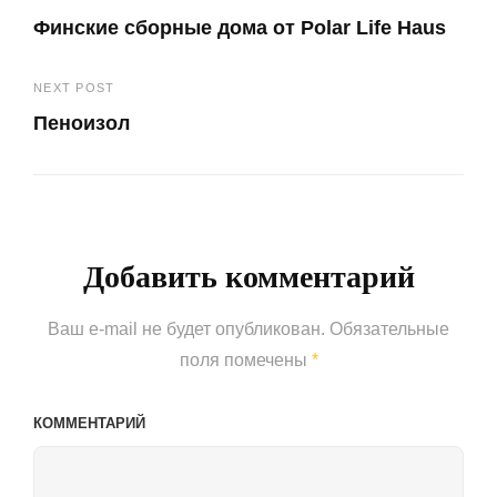
Навигация
Финские сборные дома от Polar Life Haus
по
Previous
записям
NEXT POST
Post
Пеноизол
Next
Post
Добавить комментарий
Ваш e-mail не будет опубликован.
Обязательные
поля помечены
*
КОММЕНТАРИЙ