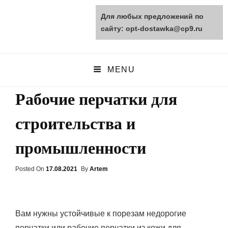
Для любых предложений по
opt-dostawka.ru
сайту: opt-dostawka@cp9.ru
ПРИРОДНЫЕ СТРОЙМАТЕРИАЛЫ
MENU
Рабочие перчатки для
строительства и
промышленности
Posted On
Posted
17.08.2021
By
Artem
On
Вам нужны устойчивые к порезам недорогие
перчатки или рабочие перчатки из кожи для