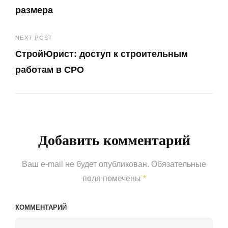
по
размера
записям
Previous
NEXT POST
Post
СтройЮрист: доступ к строительным
работам в СРО
Next
Post
Добавить комментарий
Ваш e-mail не будет опубликован.
Обязательные
поля помечены
*
КОММЕНТАРИЙ