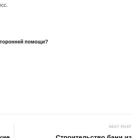
сс.
 сторонней помощи?
NEXT POST
кие
Строительство бани из