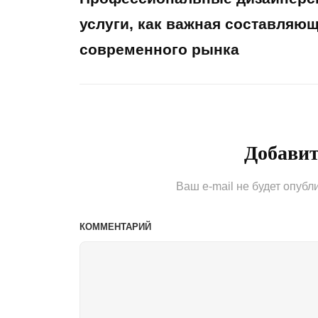
по
услуги, как важная составляю
современного рынка
записям
Previous
Post
Добави
Ваш e-mail не будет опубл
КОММЕНТАРИЙ