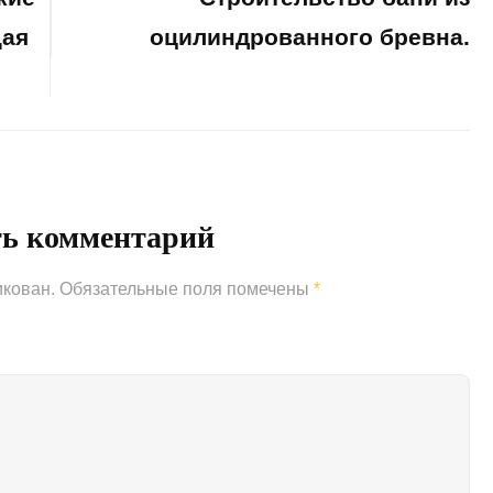
щая
оцилиндрованного бревна.
Next
Post
ть комментарий
икован.
Обязательные поля помечены
*