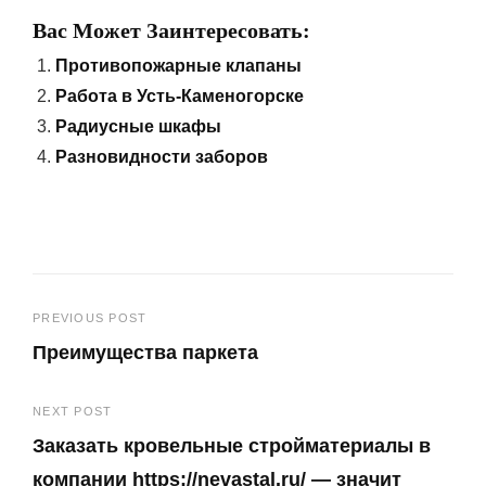
Вас Может Заинтересовать:
Противопожарные клапаны
Работа в Усть-Каменогорске
Радиусные шкафы
Разновидности заборов
Навигация
PREVIOUS POST
Преимущества паркета
по
Previous
записям
NEXT POST
Post
Заказать кровельные стройматериалы в
компании https://nevastal.ru/ — значит