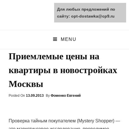
Для любых предложений по
opt-dostawka.ru
сайту: opt-dostawka@cp9.ru
ПРИРОДНЫЕ СТРОЙМАТЕРИАЛЫ
MENU
Приемлемые цены на
квартиры в новостройках
Москвы
Posted On
Posted
13.09.2013
By
Фоменко Евгений
On
Проверка тайным покупателем (Mystery Shopper) —
это маркетинговое исследование, проводимое