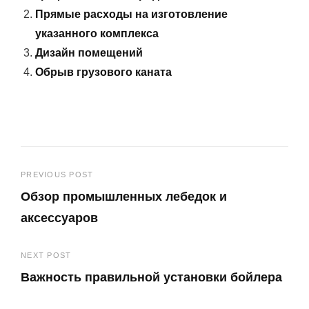
Прямые расходы на изготовление
указанного комплекса
Дизайн помещений
Обрыв грузового каната
Навигация
PREVIOUS POST
Обзор промышленных лебедок и
по
аксессуаров
записям
Previous
NEXT POST
Post
Важность правильной установки бойлера
Next