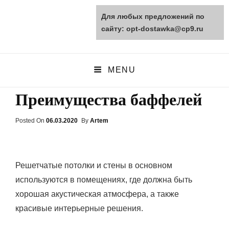
Для любых предложений по
opt-dostawka.ru
сайту: opt-dostawka@cp9.ru
ПРИРОДНЫЕ СТРОЙМАТЕРИАЛЫ
MENU
Преимущества баффелей
Posted On
Posted
06.03.2020
By
Artem
On
Решетчатые потолки и стены в основном
используются в помещениях, где должна быть
хорошая акустическая атмосфера, а также
красивые интерьерные решения.