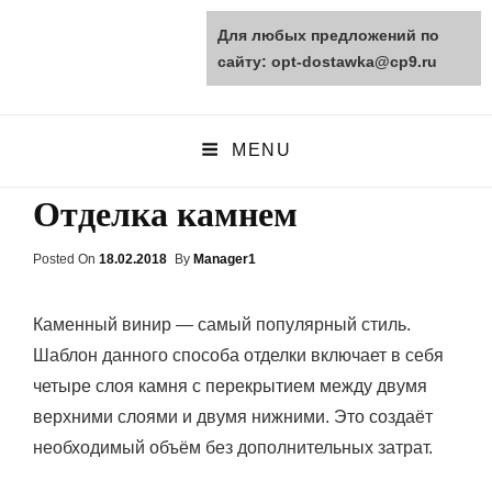
Для любых предложений по
opt-dostawka.ru
сайту: opt-dostawka@cp9.ru
ПРИРОДНЫЕ СТРОЙМАТЕРИАЛЫ
MENU
Отделка камнем
Posted On
Posted
18.02.2018
By
Manager1
On
Каменный винир — самый популярный стиль.
Шаблон данного способа отделки включает в себя
четыре слоя камня с перекрытием между двумя
верхними слоями и двумя нижними. Это создаёт
необходимый объём без дополнительных затрат.