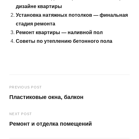
дизайне квартиры
Установка натяжных потолков — финальная
стадия ремонта
Ремонт квартиры — наливной пол
Советы по утеплению бетонного пола
Навигация
PREVIOUS POST
Пластиковые окна, балкон
по
Previous
записям
NEXT POST
Post
Ремонт и отделка помещений
Next