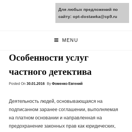
Для любых предложений по
opt-dostawka.ru
сайту: opt-dostawka@cp9.ru
ПРИРОДНЫЕ СТРОЙМАТЕРИАЛЫ
MENU
Особенности услуг
частного детектива
Posted On
Posted
30.01.2016
By
Фоменко Евгений
On
Деятельность людей, основывающаяся на
подписанном заранее соглашении, выполняемая
на платном основании и направленная на
предохранение законных прав как юридических,