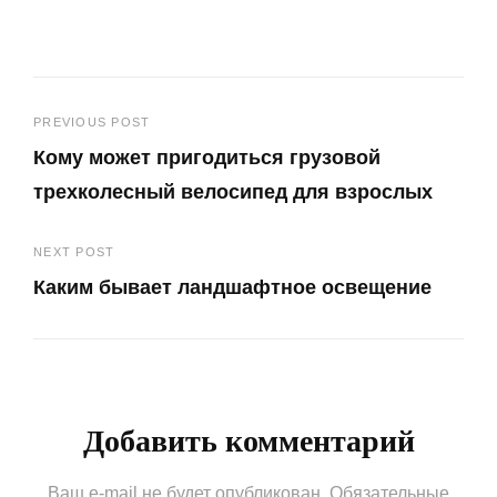
Навигация
PREVIOUS POST
Кому может пригодиться грузовой
по
трехколесный велосипед для взрослых
записям
Previous
NEXT POST
Post
Каким бывает ландшафтное освещение
Next
Post
Добавить комментарий
Ваш e-mail не будет опубликован.
Обязательные